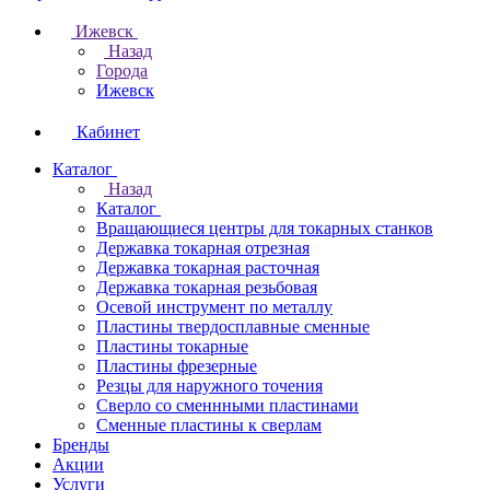
Ижевск
Назад
Города
Ижевск
Кабинет
Каталог
Назад
Каталог
Вращающиеся центры для токарных станков
Державка токарная отрезная
Державка токарная расточная
Державка токарная резьбовая
Осевой инструмент по металлу
Пластины твердосплавные сменные
Пластины токарные
Пластины фрезерные
Резцы для наружного точения
Сверло со сменнными пластинами
Сменные пластины к сверлам
Бренды
Акции
Услуги