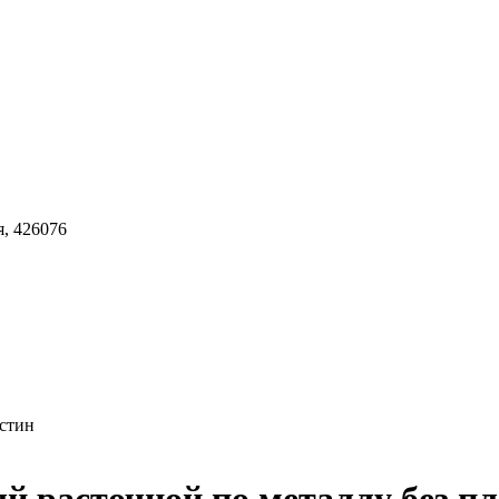
я, 426076
астин