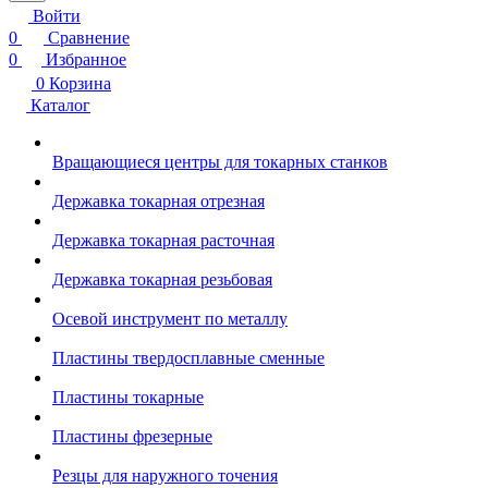
Войти
0
Сравнение
0
Избранное
0
Корзина
Каталог
Вращающиеся центры для токарных станков
Державка токарная отрезная
Державка токарная расточная
Державка токарная резьбовая
Осевой инструмент по металлу
Пластины твердосплавные сменные
Пластины токарные
Пластины фрезерные
Резцы для наружного точения