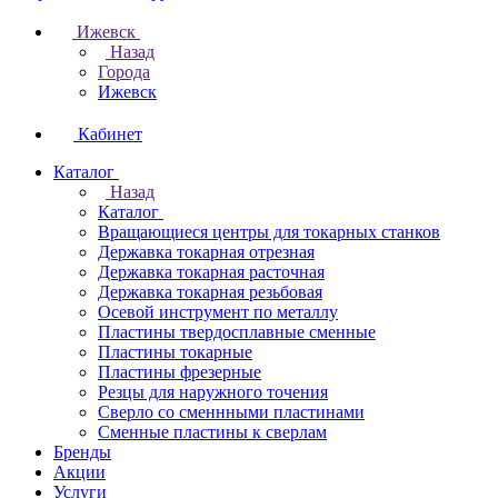
Ижевск
Назад
Города
Ижевск
Кабинет
Каталог
Назад
Каталог
Вращающиеся центры для токарных станков
Державка токарная отрезная
Державка токарная расточная
Державка токарная резьбовая
Осевой инструмент по металлу
Пластины твердосплавные сменные
Пластины токарные
Пластины фрезерные
Резцы для наружного точения
Сверло со сменнными пластинами
Сменные пластины к сверлам
Бренды
Акции
Услуги