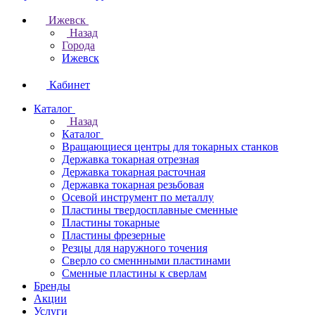
Ижевск
Назад
Города
Ижевск
Кабинет
Каталог
Назад
Каталог
Вращающиеся центры для токарных станков
Державка токарная отрезная
Державка токарная расточная
Державка токарная резьбовая
Осевой инструмент по металлу
Пластины твердосплавные сменные
Пластины токарные
Пластины фрезерные
Резцы для наружного точения
Сверло со сменнными пластинами
Сменные пластины к сверлам
Бренды
Акции
Услуги