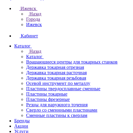
Ижевск
Назад
Города
Ижевск
Кабинет
Каталог
Назад
Каталог
Вращающиеся центры для токарных станков
Державка токарная отрезная
Державка токарная расточная
Державка токарная резьбовая
Осевой инструмент по металлу
Пластины твердосплавные сменные
Пластины токарные
Пластины фрезерные
Резцы для наружного точения
Сверло со сменнными пластинами
Сменные пластины к сверлам
Бренды
Акции
Услуги