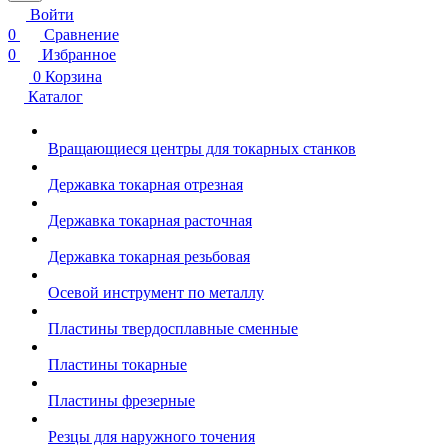
Войти
0
Сравнение
0
Избранное
0
Корзина
Каталог
Вращающиеся центры для токарных станков
Державка токарная отрезная
Державка токарная расточная
Державка токарная резьбовая
Осевой инструмент по металлу
Пластины твердосплавные сменные
Пластины токарные
Пластины фрезерные
Резцы для наружного точения