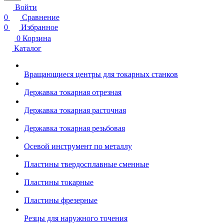
Войти
0
Сравнение
0
Избранное
0
Корзина
Каталог
Вращающиеся центры для токарных станков
Державка токарная отрезная
Державка токарная расточная
Державка токарная резьбовая
Осевой инструмент по металлу
Пластины твердосплавные сменные
Пластины токарные
Пластины фрезерные
Резцы для наружного точения